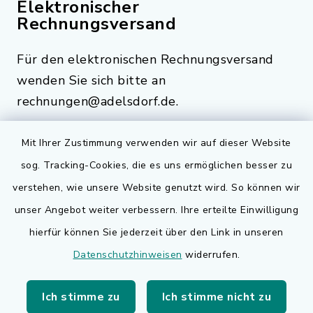
Elektronischer
Rechnungsversand
Für den elektronischen Rechnungsversand
wenden Sie sich bitte an
rechnungen@adelsdorf.de.
Mit Ihrer Zustimmung verwenden wir auf dieser Website
sog. Tracking-Cookies, die es uns ermöglichen besser zu
Quicklinks
verstehen, wie unsere Website genutzt wird. So können wir
Bauen in Adelsdorf
unser Angebot weiter verbessern. Ihre erteilte Einwilligung
hierfür können Sie jederzeit über den Link in unseren
BayernPortal
Datenschutzhinweisen
widerrufen.
Bürgerserviceportal
Ich stimme zu
Ich stimme nicht zu
Landkreis Erlangen-Höchstadt