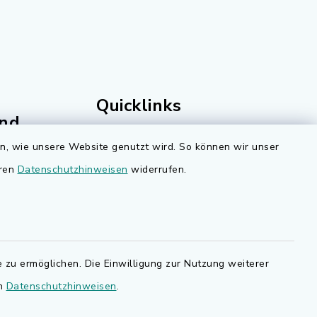
Quicklinks
nd
Bauen in Adelsdorf
en, wie unsere Website genutzt wird. So können wir unser
eren
Datenschutzhinweisen
BayernPortal
widerrufen.
den Sie
Bürgerserviceportal
.de.
Landkreis Erlangen-Höchstadt
 zu ermöglichen. Die Einwilligung zur Nutzung weiterer
en
Datenschutzhinweisen
.