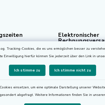
gszeiten
Elektronischer
Rechnungsversa
Freitag:
og. Tracking-Cookies, die es uns ermöglichen besser zu versteh
Für den elektronischen
.00 Uhr
te Einwilligung hierfür können Sie jederzeit über den Link in uns
Rechnungsversand wen
sätzlich:
sich bitte an
Ich stimme zu
Ich stimme nicht zu
.30 Uhr
rechnungen@adelsdorf
zusätzlich:
Cookies einsetzen, um eine optimale Darstellung unserer Website
.30 Uhr
 gesondert abgefragt. Weitere Informationen finden Sie in unser
r Notfalldienst