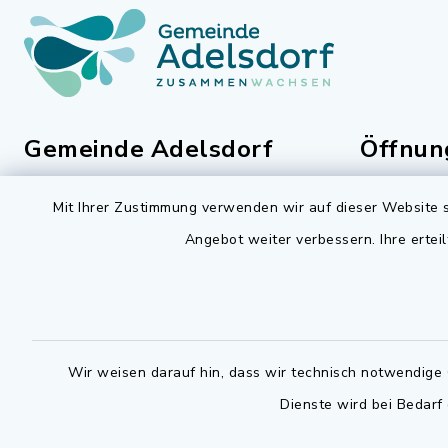
Gemeinde Adelsdorf
Öffnun
Montag bis 
Rathausplatz 1
Mit Ihrer Zustimmung verwenden wir auf dieser Website s
91325 Adelsdorf
07.30 - 12
Angebot weiter verbessern. Ihre erteil
09195 9432-0
Dienstag zu
09195 9432-190
14.30 - 16
gemeinde@adelsdorf.de
Donnerstag 
Wir weisen darauf hin, dass wir technisch notwendige 
14.30 - 17
facebook
Dienste wird bei Bedarf
Technische