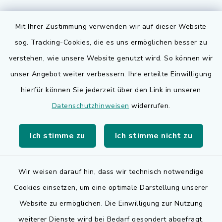
Mit Ihrer Zustimmung verwenden wir auf dieser Website
sog. Tracking-Cookies, die es uns ermöglichen besser zu
Quicklinks
verstehen, wie unsere Website genutzt wird. So können wir
Bauen in Adelsdorf
unser Angebot weiter verbessern. Ihre erteilte Einwilligung
hierfür können Sie jederzeit über den Link in unseren
BayernPortal
Datenschutzhinweisen
widerrufen.
Bürgerserviceportal
Ich stimme zu
Ich stimme nicht zu
Landkreis Erlangen-Höchstadt
Wir weisen darauf hin, dass wir technisch notwendige
Cookies einsetzen, um eine optimale Darstellung unserer
Website zu ermöglichen. Die Einwilligung zur Nutzung
Kontakt
weiterer Dienste wird bei Bedarf gesondert abgefragt.