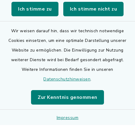
Ich stimme zu
Ich stimme nicht zu
Landkreis Erlangen-Höchstadt
Wir weisen darauf hin, dass wir technisch notwendige
Cookies einsetzen, um eine optimale Darstellung unserer
Website zu ermöglichen. Die Einwilligung zur Nutzung
Kontakt
weiterer Dienste wird bei Bedarf gesondert abgefragt.
Weitere Informationen finden Sie in unseren
Barrierefreiheit
Datenschutzhinweisen
.
Datenschutz
Zur Kenntnis genommen
Impressum
Sitemap
Impressum
Cookie-Einstellungen