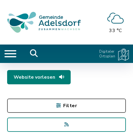
33 °C
Digitaler
Ortsplan
Website vorlesen
Filter