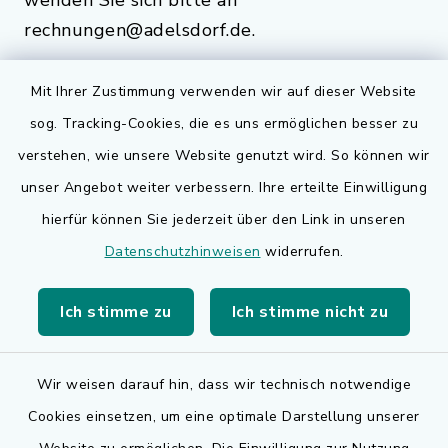
wenden Sie sich bitte an
rechnungen@adelsdorf.de.
Mit Ihrer Zustimmung verwenden wir auf dieser Website
sog. Tracking-Cookies, die es uns ermöglichen besser zu
Quicklinks
verstehen, wie unsere Website genutzt wird. So können wir
Bauen in Adelsdorf
unser Angebot weiter verbessern. Ihre erteilte Einwilligung
hierfür können Sie jederzeit über den Link in unseren
BayernPortal
Datenschutzhinweisen
widerrufen.
Bürgerserviceportal
Ich stimme zu
Ich stimme nicht zu
Landkreis Erlangen-Höchstadt
Wir weisen darauf hin, dass wir technisch notwendige
Cookies einsetzen, um eine optimale Darstellung unserer