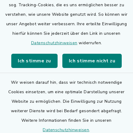
sog. Tracking-Cookies, die es uns ermöglichen besser zu
Quicklinks
verstehen, wie unsere Website genutzt wird. So können wir
Bauen in Adelsdorf
unser Angebot weiter verbessern. Ihre erteilte Einwilligung
hierfür können Sie jederzeit über den Link in unseren
BayernPortal
Datenschutzhinweisen
widerrufen.
Bürgerserviceportal
Ich stimme zu
Ich stimme nicht zu
Landkreis Erlangen-Höchstadt
Wir weisen darauf hin, dass wir technisch notwendige
Cookies einsetzen, um eine optimale Darstellung unserer
Website zu ermöglichen. Die Einwilligung zur Nutzung
Kontakt
weiterer Dienste wird bei Bedarf gesondert abgefragt.
Weitere Informationen finden Sie in unseren
Barrierefreiheit
Datenschutzhinweisen
.