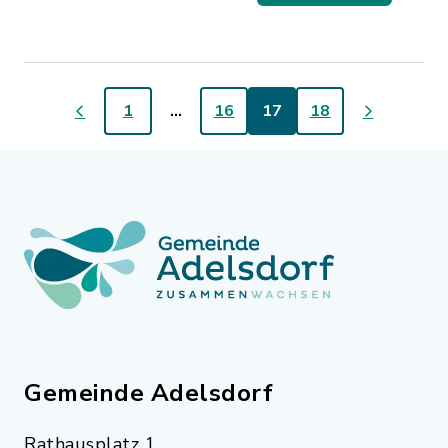
1
…
16
17
18
Gemeinde Adelsdorf
Rathausplatz 1