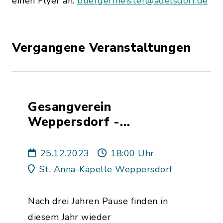
einen Flyer an:
buergermeister@adelsdorf.de
Vergangene Veranstaltungen
Gesangverein
Weppersdorf -
Weppersdorfer
Weihnachtssingen
25.12.2023
18:00 Uhr
St. Anna-Kapelle Weppersdorf
Nach drei Jahren Pause finden in
diesem Jahr wieder