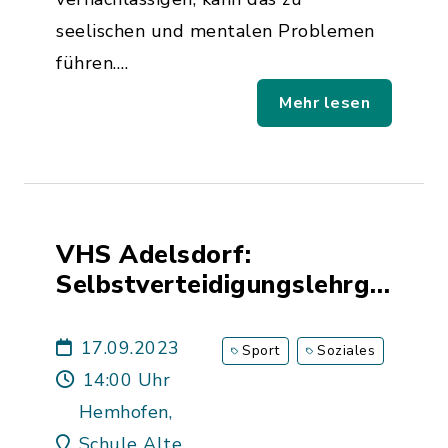
seelischen und mentalen Problemen
führen.…
Mehr lesen
VHS Adelsdorf:
Selbstverteidigungslehrgang
speziell für Frauen und
Mädchen ab 15 Jahren
17.09.2023
Sport
Soziales
14:00 Uhr
Hemhofen,
Schule Alte