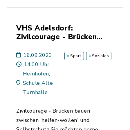
VHS Adelsdorf:
Zivilcourage - Brücken
bauen zwischen 'helfen-
wollen' und Selbstschutz
16.09.2023
Sport
Soziales
14:00 Uhr
Hemhofen,
Schule Alte
Turnhalle
Zivilcourage - Brücken bauen
zwischen 'helfen-wollen' und
Selbstschutz Sie möchten gerne