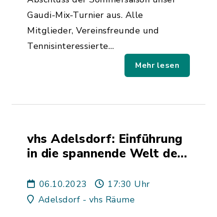
Gaudi-Mix-Turnier aus. Alle
Mitglieder, Vereinsfreunde und
Tennisinteressierte…
Mehr lesen
vhs Adelsdorf: Einführung
in die spannende Welt der
Mikrocomputer und
Mikrocontroller
06.10.2023
17:30 Uhr
Adelsdorf - vhs Räume