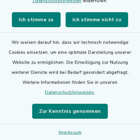
Datenschutzhinweisen
widerrufen.
Feste & Feiern
Ich stimme zu
Ich stimme nicht zu
Mehr lesen
Wir weisen darauf hin, dass wir technisch notwendige
Cookies einsetzen, um eine optimale Darstellung unserer
Website zu ermöglichen. Die Einwilligung zur Nutzung
Führung durch das
weiterer Dienste wird bei Bedarf gesondert abgefragt.
Fischereimuseum Unterer
Weitere Informationen finden Sie in unseren
Aischgrund in Neuhaus
Datenschutzhinweisen
.
06.08.2023
14:30 Uhr
Zur Kenntnis genommen
Fischereimuseum Unterer
Aischgrund in Neuhaus
Impressum