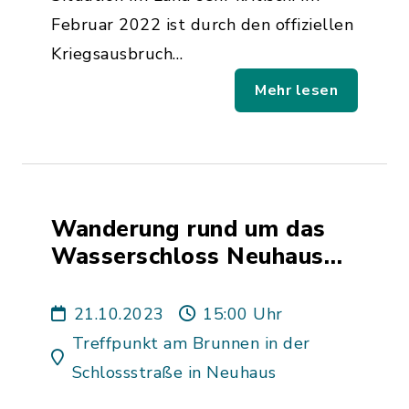
Februar 2022 ist durch den offiziellen
Kriegsausbruch…
Mehr lesen
Wanderung rund um das
Wasserschloss Neuhaus
mit Einkehr zum
Karpfenessen im Gasthaus
21.10.2023
15:00 Uhr
Schmidt in Neuhaus
Treffpunkt am Brunnen in der
Schlossstraße in Neuhaus