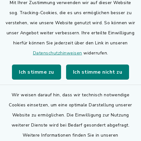
Mit Ihrer Zustimmung verwenden wir auf dieser Website
sog. Tracking-Cookies, die es uns ermöglichen besser zu
Quicklinks
verstehen, wie unsere Website genutzt wird. So können wir
Bauen in Adelsdorf
unser Angebot weiter verbessern. Ihre erteilte Einwilligung
hierfür können Sie jederzeit über den Link in unseren
BayernPortal
Datenschutzhinweisen
widerrufen.
Bürgerserviceportal
Ich stimme zu
Ich stimme nicht zu
Landkreis Erlangen-Höchstadt
Wir weisen darauf hin, dass wir technisch notwendige
Cookies einsetzen, um eine optimale Darstellung unserer
Website zu ermöglichen. Die Einwilligung zur Nutzung
Kontakt
weiterer Dienste wird bei Bedarf gesondert abgefragt.
Weitere Informationen finden Sie in unseren
Barrierefreiheit