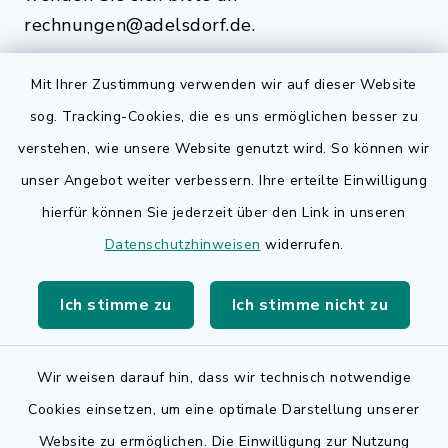
rechnungen@adelsdorf.de.
Mit Ihrer Zustimmung verwenden wir auf dieser Website
sog. Tracking-Cookies, die es uns ermöglichen besser zu
Quicklinks
verstehen, wie unsere Website genutzt wird. So können wir
Bauen in Adelsdorf
unser Angebot weiter verbessern. Ihre erteilte Einwilligung
hierfür können Sie jederzeit über den Link in unseren
BayernPortal
Datenschutzhinweisen
widerrufen.
Bürgerserviceportal
Ich stimme zu
Ich stimme nicht zu
Landkreis Erlangen-Höchstadt
Wir weisen darauf hin, dass wir technisch notwendige
Cookies einsetzen, um eine optimale Darstellung unserer
Website zu ermöglichen. Die Einwilligung zur Nutzung