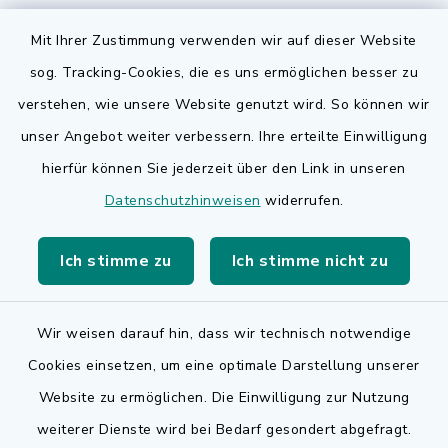
Mit Ihrer Zustimmung verwenden wir auf dieser Website
sog. Tracking-Cookies, die es uns ermöglichen besser zu
Quicklinks
verstehen, wie unsere Website genutzt wird. So können wir
Bauen in Adelsdorf
unser Angebot weiter verbessern. Ihre erteilte Einwilligung
hierfür können Sie jederzeit über den Link in unseren
BayernPortal
Datenschutzhinweisen
widerrufen.
Bürgerserviceportal
Ich stimme zu
Ich stimme nicht zu
Landkreis Erlangen-Höchstadt
Wir weisen darauf hin, dass wir technisch notwendige
Cookies einsetzen, um eine optimale Darstellung unserer
Website zu ermöglichen. Die Einwilligung zur Nutzung
Kontakt
weiterer Dienste wird bei Bedarf gesondert abgefragt.