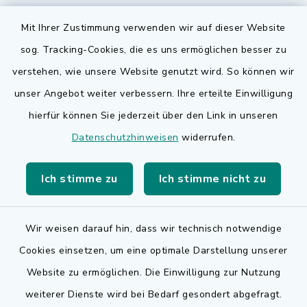
Mit Ihrer Zustimmung verwenden wir auf dieser Website
sog. Tracking-Cookies, die es uns ermöglichen besser zu
Quicklinks
verstehen, wie unsere Website genutzt wird. So können wir
Bauen in Adelsdorf
unser Angebot weiter verbessern. Ihre erteilte Einwilligung
hierfür können Sie jederzeit über den Link in unseren
BayernPortal
Datenschutzhinweisen
widerrufen.
Bürgerserviceportal
Ich stimme zu
Ich stimme nicht zu
Landkreis Erlangen-Höchstadt
Wir weisen darauf hin, dass wir technisch notwendige
Cookies einsetzen, um eine optimale Darstellung unserer
Website zu ermöglichen. Die Einwilligung zur Nutzung
Kontakt
weiterer Dienste wird bei Bedarf gesondert abgefragt.