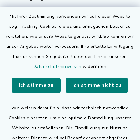
Mit Ihrer Zustimmung verwenden wir auf dieser Website
sog. Tracking-Cookies, die es uns ermöglichen besser zu
Quicklinks
verstehen, wie unsere Website genutzt wird. So können wir
Bauen in Adelsdorf
unser Angebot weiter verbessern. Ihre erteilte Einwilligung
hierfür können Sie jederzeit über den Link in unseren
BayernPortal
Datenschutzhinweisen
widerrufen.
Bürgerserviceportal
Ich stimme zu
Ich stimme nicht zu
Landkreis Erlangen-Höchstadt
Wir weisen darauf hin, dass wir technisch notwendige
Cookies einsetzen, um eine optimale Darstellung unserer
Website zu ermöglichen. Die Einwilligung zur Nutzung
Kontakt
weiterer Dienste wird bei Bedarf gesondert abgefragt.