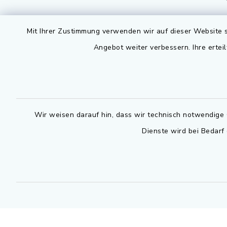
Montag bis 
Rathausplatz 1
Mit Ihrer Zustimmung verwenden wir auf dieser Website s
91325 Adelsdorf
07.30 - 12
Angebot weiter verbessern. Ihre erteil
09195 9432-0
Dienstag zu
09195 9432-190
14.30 - 16
gemeinde@adelsdorf.de
Donnerstag 
Wir weisen darauf hin, dass wir technisch notwendige 
14.30 - 17
facebook
Dienste wird bei Bedarf
Technische
außerhalb 
0800 9193