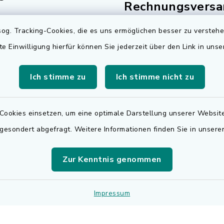
Rechnungsversa
Freitag:
og. Tracking-Cookies, die es uns ermöglichen besser zu versteh
Für den elektronischen
.00 Uhr
Rechnungsversand wen
te Einwilligung hierfür können Sie jederzeit über den Link in uns
sätzlich:
sich bitte an
.30 Uhr
rechnungen@adelsdorf
Ich stimme zu
Ich stimme nicht zu
zusätzlich:
Cookies einsetzen, um eine optimale Darstellung unserer Website
.30 Uhr
 gesondert abgefragt. Weitere Informationen finden Sie in unser
r Notfalldienst
der Öffnungszeiten:
Zur Kenntnis genommen
 9195
Impressum