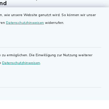
nd
Bauen in Adelsdorf
en, wie unsere Website genutzt wird. So können wir unser
BayernPortal
den Sie
eren
Datenschutzhinweisen
widerrufen.
Bürgerserviceportal
.de.
Landkreis Erlangen-Höchstadt
 zu ermöglichen. Die Einwilligung zur Nutzung weiterer
en
Datenschutzhinweisen
.