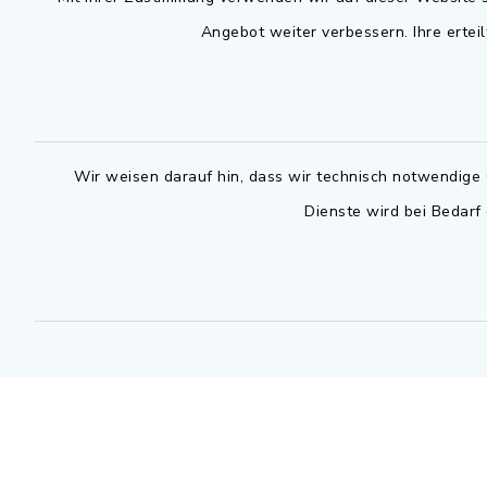
Angebot weiter verbessern. Ihre erteil
Montag bis 
Rathausplatz 1
91325 Adelsdorf
07.30 - 12
09195 9432-0
Dienstag zu
09195 9432-190
14.30 - 16
Wir weisen darauf hin, dass wir technisch notwendige 
gemeinde@adelsdorf.de
Dienste wird bei Bedarf
Donnerstag 
14.30 - 17
facebook
Technische
außerhalb 
0800 9193