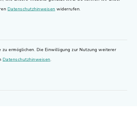
nd
eren
Datenschutzhinweisen
widerrufen.
Bauen in Adelsdorf
BayernPortal
den Sie
Bürgerserviceportal
.de.
 zu ermöglichen. Die Einwilligung zur Nutzung weiterer
Landkreis Erlangen-Höchstadt
en
Datenschutzhinweisen
.