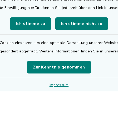
Rechnungsversa
te Einwilligung hierfür können Sie jederzeit über den Link in uns
Freitag:
Für den elektronischen
.00 Uhr
Ich stimme zu
Ich stimme nicht zu
Rechnungsversand wen
sätzlich:
sich bitte an
.30 Uhr
rechnungen@adelsdorf
Cookies einsetzen, um eine optimale Darstellung unserer Website
 gesondert abgefragt. Weitere Informationen finden Sie in unser
zusätzlich:
.30 Uhr
Zur Kenntnis genommen
r Notfalldienst
der Öffnungszeiten:
Impressum
 9195