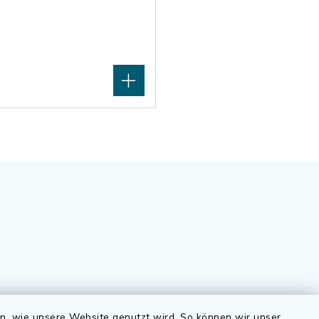
Quicklinks
en, wie unsere Website genutzt wird. So können wir unser