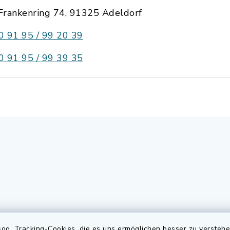
Frankenring 74, 91325 Adeldorf
0 91 95 / 99 20 39
0 91 95 / 99 39 35
gszeiten
Elektronischer
og. Tracking-Cookies, die es uns ermöglichen besser zu versteh