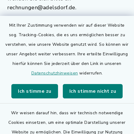
rechnungen@adelsdorf.de.
Mit Ihrer Zustimmung verwenden wir auf dieser Website
sog. Tracking-Cookies, die es uns ermöglichen besser zu
Quicklinks
verstehen, wie unsere Website genutzt wird. So können wir
Bauen in Adelsdorf
unser Angebot weiter verbessern. Ihre erteilte Einwilligung
hierfür können Sie jederzeit über den Link in unseren
BayernPortal
Datenschutzhinweisen
widerrufen.
Bürgerserviceportal
Ich stimme zu
Ich stimme nicht zu
Landkreis Erlangen-Höchstadt
Wir weisen darauf hin, dass wir technisch notwendige
Cookies einsetzen, um eine optimale Darstellung unserer
Website zu ermöglichen. Die Einwilligung zur Nutzung