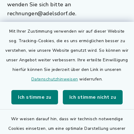
wenden Sie sich bitte an
rechnungen@adelsdorf.de.
Mit Ihrer Zustimmung verwenden wir auf dieser Website
sog. Tracking-Cookies, die es uns ermöglichen besser zu
Quicklinks
verstehen, wie unsere Website genutzt wird. So können wir
Bauen in Adelsdorf
unser Angebot weiter verbessern. Ihre erteilte Einwilligung
hierfür können Sie jederzeit über den Link in unseren
BayernPortal
Datenschutzhinweisen
widerrufen.
Bürgerserviceportal
Ich stimme zu
Ich stimme nicht zu
Landkreis Erlangen-Höchstadt
Wir weisen darauf hin, dass wir technisch notwendige
Cookies einsetzen, um eine optimale Darstellung unserer