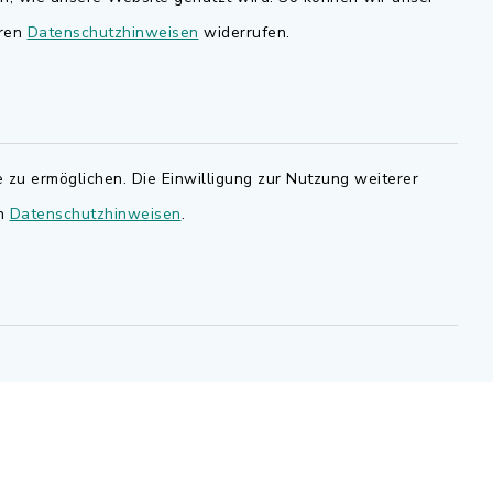
nd
eren
Datenschutzhinweisen
widerrufen.
Bauen in Adelsdorf
BayernPortal
den Sie
Bürgerserviceportal
.de.
 zu ermöglichen. Die Einwilligung zur Nutzung weiterer
Landkreis Erlangen-Höchstadt
en
Datenschutzhinweisen
.