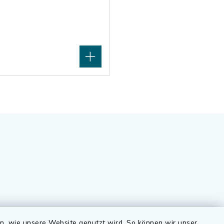
Quicklinks
en, wie unsere Website genutzt wird. So können wir unser