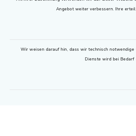
Angebot weiter verbessern. Ihre erteil
Montag bis 
Rathausplatz 1
91325 Adelsdorf
07.30 - 12
09195 9432-0
Dienstag zu
09195 9432-190
14.30 - 16
Wir weisen darauf hin, dass wir technisch notwendige 
gemeinde@adelsdorf.de
Dienste wird bei Bedarf
Donnerstag 
14.30 - 17
facebook
Technische
außerhalb 
0800 9193