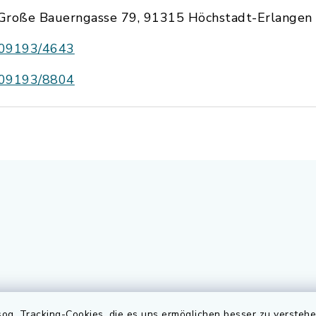
Große Bauerngasse 79, 91315 Höchstadt-Erlangen
09193/4643
09193/8804
gszeiten
Elektronischer
og. Tracking-Cookies, die es uns ermöglichen besser zu versteh