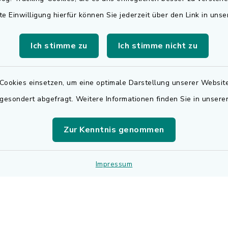
Rechnungsversa
te Einwilligung hierfür können Sie jederzeit über den Link in uns
Freitag:
Für den elektronischen
.00 Uhr
Ich stimme zu
Ich stimme nicht zu
Rechnungsversand wen
sätzlich:
sich bitte an
.30 Uhr
rechnungen@adelsdorf
Cookies einsetzen, um eine optimale Darstellung unserer Website
 gesondert abgefragt. Weitere Informationen finden Sie in unser
zusätzlich:
.30 Uhr
Zur Kenntnis genommen
r Notfalldienst
der Öffnungszeiten:
Impressum
 9195