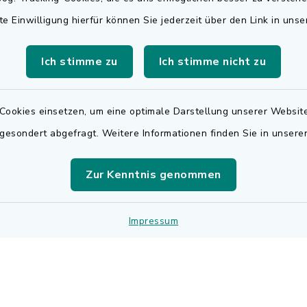
Rechnungsversa
te Einwilligung hierfür können Sie jederzeit über den Link in uns
Freitag:
Für den elektronischen
.00 Uhr
Ich stimme zu
Ich stimme nicht zu
Rechnungsversand wen
sätzlich:
sich bitte an
.30 Uhr
rechnungen@adelsdorf
Cookies einsetzen, um eine optimale Darstellung unserer Website
 gesondert abgefragt. Weitere Informationen finden Sie in unser
zusätzlich:
.30 Uhr
Zur Kenntnis genommen
r Notfalldienst
der Öffnungszeiten:
Impressum
 9195