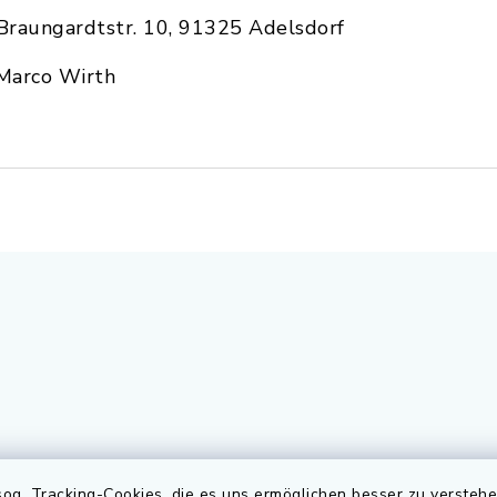
Braungardtstr. 10, 91325 Adelsdorf
Marco Wirth
gszeiten
Elektronischer
og. Tracking-Cookies, die es uns ermöglichen besser zu versteh