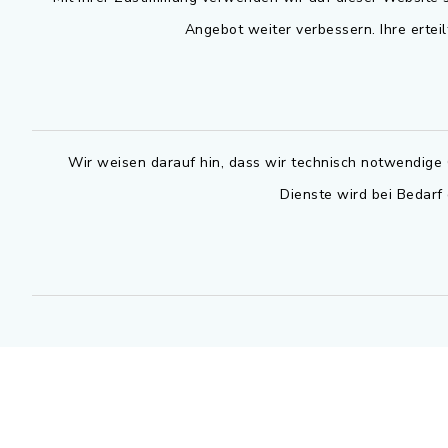
Angebot weiter verbessern. Ihre erteil
Montag bis 
Rathausplatz 1
91325 Adelsdorf
07.30 - 12
09195 9432-0
Dienstag zu
09195 9432-190
14.30 - 16
Wir weisen darauf hin, dass wir technisch notwendige 
gemeinde@adelsdorf.de
Dienste wird bei Bedarf
Donnerstag 
14.30 - 17
facebook
Technische
außerhalb 
0800 9193