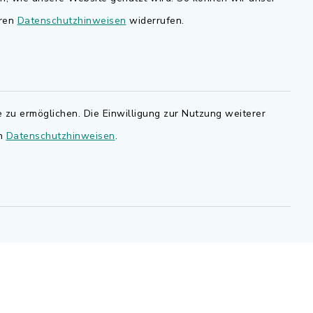
nd
eren
Datenschutzhinweisen
widerrufen.
Bauen in Adelsdorf
BayernPortal
den Sie
Bürgerserviceportal
.de.
 zu ermöglichen. Die Einwilligung zur Nutzung weiterer
Landkreis Erlangen-Höchstadt
en
Datenschutzhinweisen
.