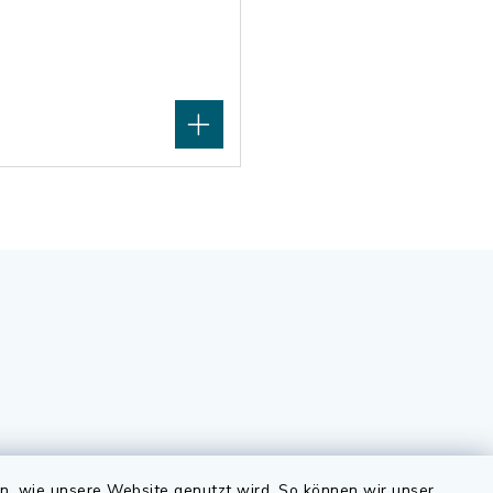
Quicklinks
en, wie unsere Website genutzt wird. So können wir unser