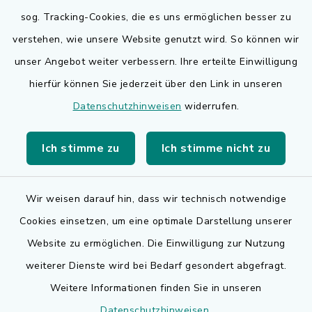
sog. Tracking-Cookies, die es uns ermöglichen besser zu
Quicklinks
verstehen, wie unsere Website genutzt wird. So können wir
Bauen in Adelsdorf
unser Angebot weiter verbessern. Ihre erteilte Einwilligung
hierfür können Sie jederzeit über den Link in unseren
BayernPortal
Datenschutzhinweisen
widerrufen.
Bürgerserviceportal
Ich stimme zu
Ich stimme nicht zu
Landkreis Erlangen-Höchstadt
Wir weisen darauf hin, dass wir technisch notwendige
Cookies einsetzen, um eine optimale Darstellung unserer
Website zu ermöglichen. Die Einwilligung zur Nutzung
Kontakt
weiterer Dienste wird bei Bedarf gesondert abgefragt.
Weitere Informationen finden Sie in unseren
Barrierefreiheit
Datenschutzhinweisen
.