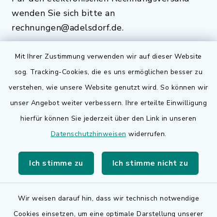
wenden Sie sich bitte an
rechnungen@adelsdorf.de.
Mit Ihrer Zustimmung verwenden wir auf dieser Website
sog. Tracking-Cookies, die es uns ermöglichen besser zu
Quicklinks
verstehen, wie unsere Website genutzt wird. So können wir
Bauen in Adelsdorf
unser Angebot weiter verbessern. Ihre erteilte Einwilligung
hierfür können Sie jederzeit über den Link in unseren
BayernPortal
Datenschutzhinweisen
widerrufen.
Bürgerserviceportal
Ich stimme zu
Ich stimme nicht zu
Landkreis Erlangen-Höchstadt
Wir weisen darauf hin, dass wir technisch notwendige
Cookies einsetzen, um eine optimale Darstellung unserer