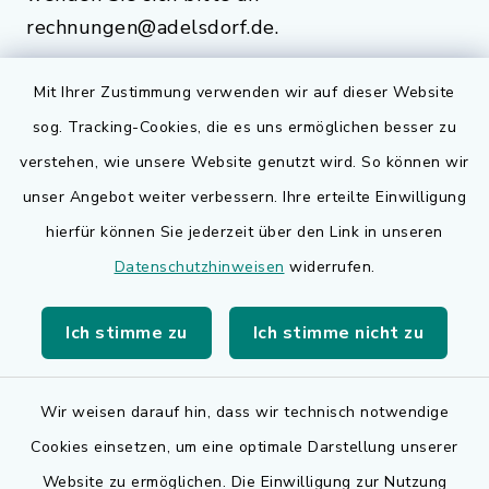
rechnungen@adelsdorf.de.
Mit Ihrer Zustimmung verwenden wir auf dieser Website
sog. Tracking-Cookies, die es uns ermöglichen besser zu
Quicklinks
verstehen, wie unsere Website genutzt wird. So können wir
Bauen in Adelsdorf
unser Angebot weiter verbessern. Ihre erteilte Einwilligung
hierfür können Sie jederzeit über den Link in unseren
BayernPortal
Datenschutzhinweisen
widerrufen.
Bürgerserviceportal
Ich stimme zu
Ich stimme nicht zu
Landkreis Erlangen-Höchstadt
Wir weisen darauf hin, dass wir technisch notwendige
Cookies einsetzen, um eine optimale Darstellung unserer
Website zu ermöglichen. Die Einwilligung zur Nutzung