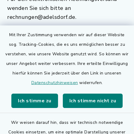
wenden Sie sich bitte an
rechnungen@adelsdorf.de.
Mit Ihrer Zustimmung verwenden wir auf dieser Website
sog. Tracking-Cookies, die es uns ermöglichen besser zu
Quicklinks
verstehen, wie unsere Website genutzt wird. So können wir
Bauen in Adelsdorf
unser Angebot weiter verbessern. Ihre erteilte Einwilligung
hierfür können Sie jederzeit über den Link in unseren
BayernPortal
Datenschutzhinweisen
widerrufen.
Bürgerserviceportal
Ich stimme zu
Ich stimme nicht zu
Landkreis Erlangen-Höchstadt
Wir weisen darauf hin, dass wir technisch notwendige
Cookies einsetzen, um eine optimale Darstellung unserer