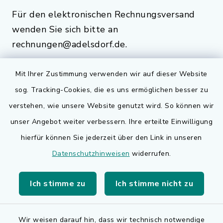
Für den elektronischen Rechnungsversand
wenden Sie sich bitte an
rechnungen@adelsdorf.de.
Mit Ihrer Zustimmung verwenden wir auf dieser Website
sog. Tracking-Cookies, die es uns ermöglichen besser zu
Quicklinks
verstehen, wie unsere Website genutzt wird. So können wir
Bauen in Adelsdorf
unser Angebot weiter verbessern. Ihre erteilte Einwilligung
hierfür können Sie jederzeit über den Link in unseren
BayernPortal
Datenschutzhinweisen
widerrufen.
Bürgerserviceportal
Ich stimme zu
Ich stimme nicht zu
Landkreis Erlangen-Höchstadt
Wir weisen darauf hin, dass wir technisch notwendige