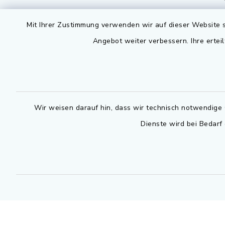
Montag bis 
Rathausplatz 1
Mit Ihrer Zustimmung verwenden wir auf dieser Website s
91325 Adelsdorf
07.30 - 12
Angebot weiter verbessern. Ihre erteil
09195 9432-0
Dienstag zu
09195 9432-190
14.30 - 16
gemeinde@adelsdorf.de
Donnerstag 
Wir weisen darauf hin, dass wir technisch notwendige 
14.30 - 17
facebook
Dienste wird bei Bedarf
Technische
außerhalb 
0800 9193