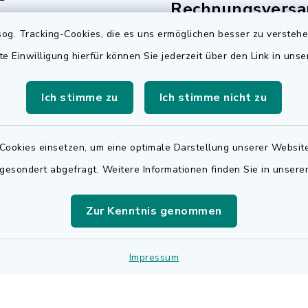
Rechnungsversa
Freitag:
og. Tracking-Cookies, die es uns ermöglichen besser zu versteh
Für den elektronischen
.00 Uhr
te Einwilligung hierfür können Sie jederzeit über den Link in uns
Rechnungsversand wen
sätzlich:
sich bitte an
Ich stimme zu
Ich stimme nicht zu
.30 Uhr
rechnungen@adelsdorf
zusätzlich:
Cookies einsetzen, um eine optimale Darstellung unserer Website
.30 Uhr
 gesondert abgefragt. Weitere Informationen finden Sie in unser
r Notfalldienst
der Öffnungszeiten:
Zur Kenntnis genommen
 9195
Impressum