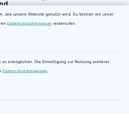
nd
Bauen in Adelsdorf
en, wie unsere Website genutzt wird. So können wir unser
BayernPortal
eren
Datenschutzhinweisen
widerrufen.
den Sie
Bürgerserviceportal
.de.
Landkreis Erlangen-Höchstadt
 zu ermöglichen. Die Einwilligung zur Nutzung weiterer
en
Datenschutzhinweisen
.