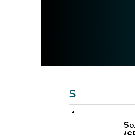
S
So
(S