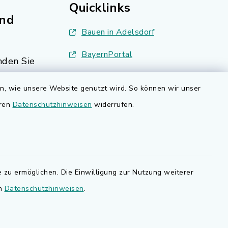
Quicklinks
nd
Bauen in Adelsdorf
BayernPortal
den Sie
Bürgerserviceportal
en, wie unsere Website genutzt wird. So können wir unser
.de.
Landkreis Erlangen-Höchstadt
eren
Datenschutzhinweisen
widerrufen.
 zu ermöglichen. Die Einwilligung zur Nutzung weiterer
en
Datenschutzhinweisen
.