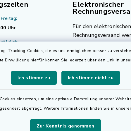
gszeiten
Elektronischer
Rechnungsversa
Freitag:
Für den elektronischen
.00 Uhr
Rechnungsversand wen
sätzlich:
sich bitte an
og. Tracking-Cookies, die es uns ermöglichen besser zu versteh
.30 Uhr
rechnungen@adelsdorf
te Einwilligung hierfür können Sie jederzeit über den Link in uns
zusätzlich:
.30 Uhr
Ich stimme zu
Ich stimme nicht zu
r Notfalldienst
der Öffnungszeiten:
Cookies einsetzen, um eine optimale Darstellung unserer Website
 9195
 gesondert abgefragt. Weitere Informationen finden Sie in unser
Zur Kenntnis genommen