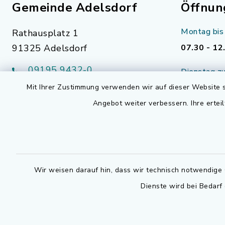
Gemeinde Adelsdorf
Öffnun
Montag bis 
Rathausplatz 1
91325 Adelsdorf
07.30 - 12
09195 9432-0
Dienstag zu
09195 9432-190
Mit Ihrer Zustimmung verwenden wir auf dieser Website s
14.30 - 16
gemeinde@adelsdorf.de
Angebot weiter verbessern. Ihre erteil
Donnerstag 
14.30 - 17
facebook
Technische
außerhalb 
Wir weisen darauf hin, dass wir technisch notwendige 
0800 9193
Dienste wird bei Bedarf