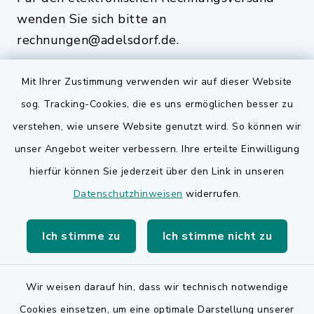
wenden Sie sich bitte an
rechnungen@adelsdorf.de.
Mit Ihrer Zustimmung verwenden wir auf dieser Website
sog. Tracking-Cookies, die es uns ermöglichen besser zu
Quicklinks
verstehen, wie unsere Website genutzt wird. So können wir
Bauen in Adelsdorf
unser Angebot weiter verbessern. Ihre erteilte Einwilligung
hierfür können Sie jederzeit über den Link in unseren
BayernPortal
Datenschutzhinweisen
widerrufen.
Bürgerserviceportal
Ich stimme zu
Ich stimme nicht zu
Landkreis Erlangen-Höchstadt
Wir weisen darauf hin, dass wir technisch notwendige
Cookies einsetzen, um eine optimale Darstellung unserer