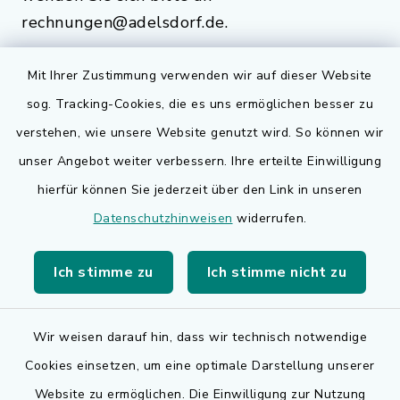
rechnungen@adelsdorf.de.
Mit Ihrer Zustimmung verwenden wir auf dieser Website
sog. Tracking-Cookies, die es uns ermöglichen besser zu
Quicklinks
verstehen, wie unsere Website genutzt wird. So können wir
Bauen in Adelsdorf
unser Angebot weiter verbessern. Ihre erteilte Einwilligung
hierfür können Sie jederzeit über den Link in unseren
BayernPortal
Datenschutzhinweisen
widerrufen.
Bürgerserviceportal
Ich stimme zu
Ich stimme nicht zu
Landkreis Erlangen-Höchstadt
Wir weisen darauf hin, dass wir technisch notwendige
Cookies einsetzen, um eine optimale Darstellung unserer
Website zu ermöglichen. Die Einwilligung zur Nutzung