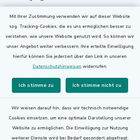
Mit Ihrer Zustimmung verwenden wir auf dieser Website
sog. Tracking-Cookies, die es uns ermöglichen besser zu
Quicklinks
verstehen, wie unsere Website genutzt wird. So können wir
Bauen in Adelsdorf
unser Angebot weiter verbessern. Ihre erteilte Einwilligung
hierfür können Sie jederzeit über den Link in unseren
BayernPortal
Datenschutzhinweisen
widerrufen.
Bürgerserviceportal
Ich stimme zu
Ich stimme nicht zu
Landkreis Erlangen-Höchstadt
Wir weisen darauf hin, dass wir technisch notwendige
Cookies einsetzen, um eine optimale Darstellung unserer
Website zu ermöglichen. Die Einwilligung zur Nutzung
Kontakt
weiterer Dienste wird bei Bedarf gesondert abgefragt.