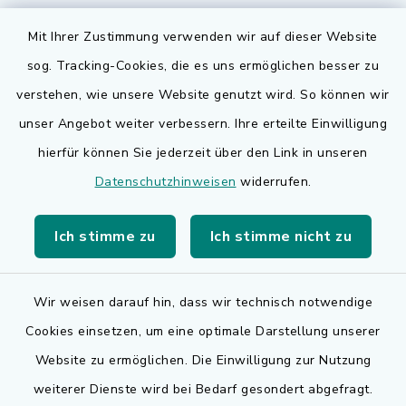
Mit Ihrer Zustimmung verwenden wir auf dieser Website
sog. Tracking-Cookies, die es uns ermöglichen besser zu
Quicklinks
verstehen, wie unsere Website genutzt wird. So können wir
Bauen in Adelsdorf
unser Angebot weiter verbessern. Ihre erteilte Einwilligung
hierfür können Sie jederzeit über den Link in unseren
BayernPortal
Datenschutzhinweisen
widerrufen.
Bürgerserviceportal
Ich stimme zu
Ich stimme nicht zu
Landkreis Erlangen-Höchstadt
Wir weisen darauf hin, dass wir technisch notwendige
Cookies einsetzen, um eine optimale Darstellung unserer
Website zu ermöglichen. Die Einwilligung zur Nutzung
Kontakt
weiterer Dienste wird bei Bedarf gesondert abgefragt.