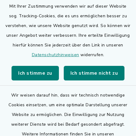
Mit Ihrer Zustimmung verwenden wir auf dieser Website
sog. Tracking-Cookies, die es uns ermöglichen besser zu
Quicklinks
verstehen, wie unsere Website genutzt wird. So können wir
Bauen in Adelsdorf
unser Angebot weiter verbessern. Ihre erteilte Einwilligung
hierfür können Sie jederzeit über den Link in unseren
BayernPortal
Datenschutzhinweisen
widerrufen.
Bürgerserviceportal
Ich stimme zu
Ich stimme nicht zu
Landkreis Erlangen-Höchstadt
Wir weisen darauf hin, dass wir technisch notwendige
Cookies einsetzen, um eine optimale Darstellung unserer
Website zu ermöglichen. Die Einwilligung zur Nutzung
Kontakt
weiterer Dienste wird bei Bedarf gesondert abgefragt.
Weitere Informationen finden Sie in unseren