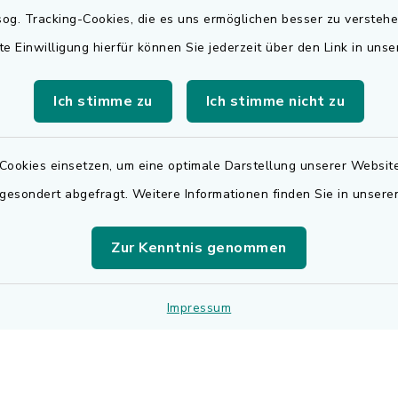
Rechnungsversa
og. Tracking-Cookies, die es uns ermöglichen besser zu versteh
Freitag:
te Einwilligung hierfür können Sie jederzeit über den Link in uns
Für den elektronischen
.00 Uhr
Rechnungsversand wen
Ich stimme zu
Ich stimme nicht zu
sätzlich:
sich bitte an
.30 Uhr
rechnungen@adelsdorf
Cookies einsetzen, um eine optimale Darstellung unserer Website
zusätzlich:
 gesondert abgefragt. Weitere Informationen finden Sie in unser
.30 Uhr
r Notfalldienst
Zur Kenntnis genommen
der Öffnungszeiten:
 9195
Impressum