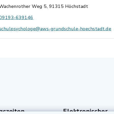
Wachenrother Weg 5, 91315 Höchstadt
09193-639146
schulpsychologe@aws-grundschule-hoechstadt.de
gszeiten
Elektronischer