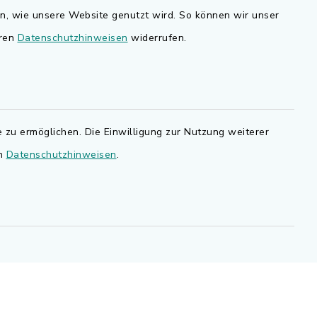
nd
en, wie unsere Website genutzt wird. So können wir unser
Bauen in Adelsdorf
eren
Datenschutzhinweisen
widerrufen.
BayernPortal
den Sie
Bürgerserviceportal
.de.
Landkreis Erlangen-Höchstadt
 zu ermöglichen. Die Einwilligung zur Nutzung weiterer
en
Datenschutzhinweisen
.