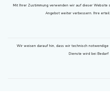
Mit Ihrer Zustimmung verwenden wir auf dieser Website s
Montag bis 
Rathausplatz 1
Angebot weiter verbessern. Ihre erteil
91325 Adelsdorf
07.30 - 12
09195 9432-0
Dienstag zu
09195 9432-190
14.30 - 16
gemeinde@adelsdorf.de
Wir weisen darauf hin, dass wir technisch notwendige 
Donnerstag 
Dienste wird bei Bedarf
14.30 - 17
facebook
Technische
außerhalb 
0800 9193