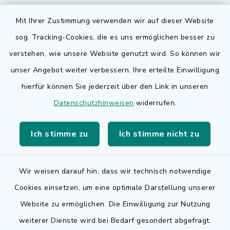
Mit Ihrer Zustimmung verwenden wir auf dieser Website
sog. Tracking-Cookies, die es uns ermöglichen besser zu
Quicklinks
verstehen, wie unsere Website genutzt wird. So können wir
Bauen in Adelsdorf
unser Angebot weiter verbessern. Ihre erteilte Einwilligung
hierfür können Sie jederzeit über den Link in unseren
BayernPortal
Datenschutzhinweisen
widerrufen.
Bürgerserviceportal
Ich stimme zu
Ich stimme nicht zu
Landkreis Erlangen-Höchstadt
Wir weisen darauf hin, dass wir technisch notwendige
Cookies einsetzen, um eine optimale Darstellung unserer
Website zu ermöglichen. Die Einwilligung zur Nutzung
Kontakt
weiterer Dienste wird bei Bedarf gesondert abgefragt.