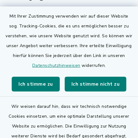
Mit Ihrer Zustimmung verwenden wir auf dieser Website
sog. Tracking-Cookies, die es uns ermöglichen besser zu
Quicklinks
verstehen, wie unsere Website genutzt wird. So können wir
Bauen in Adelsdorf
unser Angebot weiter verbessern. Ihre erteilte Einwilligung
hierfür können Sie jederzeit über den Link in unseren
BayernPortal
Datenschutzhinweisen
widerrufen.
Bürgerserviceportal
Ich stimme zu
Ich stimme nicht zu
Landkreis Erlangen-Höchstadt
Wir weisen darauf hin, dass wir technisch notwendige
Cookies einsetzen, um eine optimale Darstellung unserer
Website zu ermöglichen. Die Einwilligung zur Nutzung
Kontakt
weiterer Dienste wird bei Bedarf gesondert abgefragt.