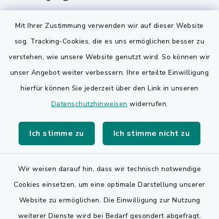
Mit Ihrer Zustimmung verwenden wir auf dieser Website
sog. Tracking-Cookies, die es uns ermöglichen besser zu
Quicklinks
verstehen, wie unsere Website genutzt wird. So können wir
Bauen in Adelsdorf
unser Angebot weiter verbessern. Ihre erteilte Einwilligung
hierfür können Sie jederzeit über den Link in unseren
BayernPortal
Datenschutzhinweisen
widerrufen.
Bürgerserviceportal
Ich stimme zu
Ich stimme nicht zu
Landkreis Erlangen-Höchstadt
Wir weisen darauf hin, dass wir technisch notwendige
Cookies einsetzen, um eine optimale Darstellung unserer
Website zu ermöglichen. Die Einwilligung zur Nutzung
Kontakt
weiterer Dienste wird bei Bedarf gesondert abgefragt.