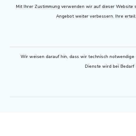
Mit Ihrer Zustimmung verwenden wir auf dieser Website s
Montag bis 
Rathausplatz 1
Angebot weiter verbessern. Ihre erteil
91325 Adelsdorf
07.30 - 12
09195 9432-0
Dienstag zu
09195 9432-190
14.30 - 16
gemeinde@adelsdorf.de
Wir weisen darauf hin, dass wir technisch notwendige 
Donnerstag 
Dienste wird bei Bedarf
14.30 - 17
facebook
Technische
außerhalb 
0800 9193