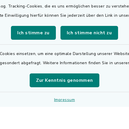
Rechnungsversa
og. Tracking-Cookies, die es uns ermöglichen besser zu versteh
Freitag:
te Einwilligung hierfür können Sie jederzeit über den Link in uns
Für den elektronischen
.00 Uhr
Rechnungsversand wen
Ich stimme zu
Ich stimme nicht zu
sätzlich:
sich bitte an
.30 Uhr
rechnungen@adelsdorf
Cookies einsetzen, um eine optimale Darstellung unserer Website
zusätzlich:
 gesondert abgefragt. Weitere Informationen finden Sie in unser
.30 Uhr
r Notfalldienst
Zur Kenntnis genommen
der Öffnungszeiten:
 9195
Impressum