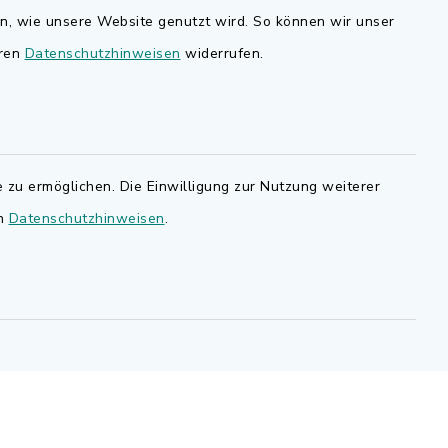
nd
en, wie unsere Website genutzt wird. So können wir unser
Bauen in Adelsdorf
eren
Datenschutzhinweisen
widerrufen.
BayernPortal
den Sie
Bürgerserviceportal
.de.
Landkreis Erlangen-Höchstadt
 zu ermöglichen. Die Einwilligung zur Nutzung weiterer
en
Datenschutzhinweisen
.