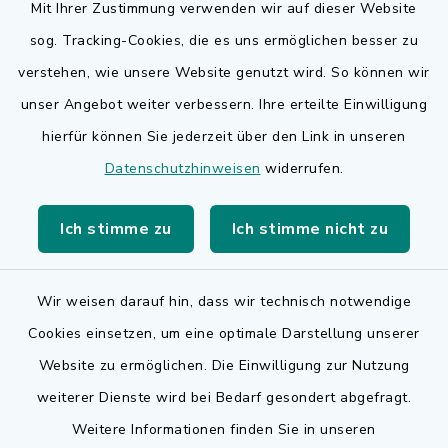
Mit Ihrer Zustimmung verwenden wir auf dieser Website
sog. Tracking-Cookies, die es uns ermöglichen besser zu
Quicklinks
verstehen, wie unsere Website genutzt wird. So können wir
Bauen in Adelsdorf
unser Angebot weiter verbessern. Ihre erteilte Einwilligung
hierfür können Sie jederzeit über den Link in unseren
BayernPortal
Datenschutzhinweisen
widerrufen.
Bürgerserviceportal
Ich stimme zu
Ich stimme nicht zu
Landkreis Erlangen-Höchstadt
Wir weisen darauf hin, dass wir technisch notwendige
Cookies einsetzen, um eine optimale Darstellung unserer
Website zu ermöglichen. Die Einwilligung zur Nutzung
Kontakt
weiterer Dienste wird bei Bedarf gesondert abgefragt.
Weitere Informationen finden Sie in unseren
Barrierefreiheit